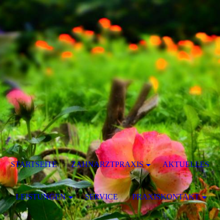
STARTSEITE
ZAHNARZTPRAXIS
AKTUELLES
LEISTUNGEN
SERVICE
PRAXISKONTAKT