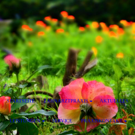
STARTSEITE
ZAHNARZTPRAXIS
AKTUELLES
LEISTUNGEN
SERVICE
PRAXISKONTAKT