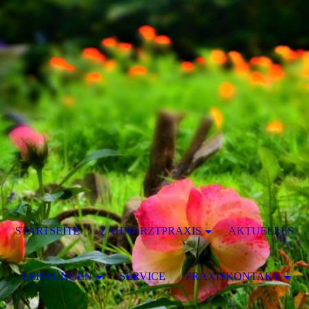
STARTSEITE
ZAHNARZTPRAXIS
AKTUELLES
LEISTUNGEN
SERVICE
PRAXISKONTAKT